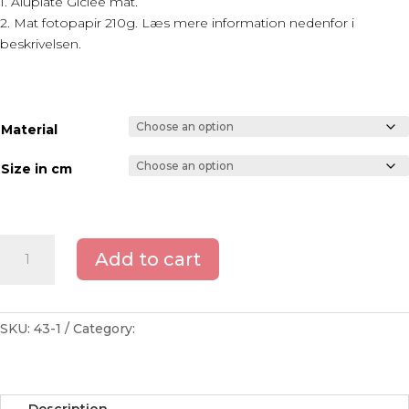
1. Aluplate Giclée mat.
2. Mat fotopapir 210g. Læs mere information nedenfor i
beskrivelsen.
Material
Size in cm
Cancer
Add to cart
flower
quantity
SKU:
43-1
Category:
Graphic art
Description